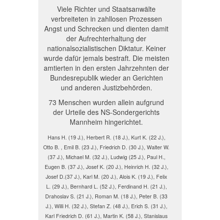
Viele Richter und Staatsanwälte
verbreiteten in zahllosen Prozessen
Angst und Schrecken und dienten damit
der Aufrechterhaltung der
nationalsozialistischen Diktatur. Keiner
wurde dafür jemals bestraft. Die meisten
amtierten in den ersten Jahrzehnten der
Bundesrepublik wieder an Gerichten
und anderen Justizbehörden.
73 Menschen wurden allein aufgrund
der Urteile des NS-Sondergerichts
Mannheim hingerichtet.
Hans H. (19 J.), Herbert R. (18 J.), Kurt K. (22 J.),
Otto B. , Emil B. (23 J.), Friedrich D. (30 J.), Walter W.
(37 J.), Michael M. (32 J.), Ludwig (25 J.), Paul H.,
Eugen B. (37 J.), Josef K. (20 J.), Heinrich H. (32 J.),
Josef D.(37 J.), Karl M. (20 J.), Alois K. (19 J.), Felix
L. (29 J.), Bernhard L. (52 J.), Ferdinand H. (21 J.),
Drahoslav S. (21 J.), Roman M. (18 J.), Peter B. (33
J.), Willi H. (32 J.), Stefan Z. (48 J.), Erich S. (31 J.),
Karl Friedrich D. (61 J.), Martin K. (58 J.), Stanislaus