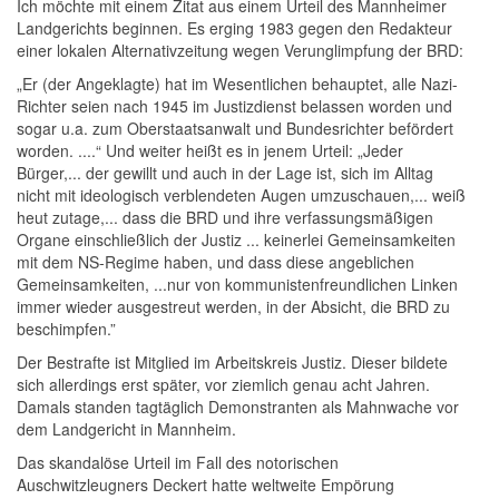
Ich möchte mit einem Zitat aus einem Urteil des Mannheimer
Landgerichts beginnen. Es erging 1983 gegen den Redakteur
einer lokalen Alternativzeitung wegen Verunglimpfung der BRD:
„Er (der Angeklagte) hat im Wesentlichen behauptet, alle Nazi-
Richter seien nach 1945 im Justizdienst belassen worden und
sogar u.a. zum Oberstaatsanwalt und Bundesrichter befördert
worden. ....“ Und weiter heißt es in jenem Urteil: „Jeder
Bürger,... der gewillt und auch in der Lage ist, sich im Alltag
nicht mit ideologisch verblendeten Augen umzuschauen,... weiß
heut zutage,... dass die BRD und ihre verfassungsmäßigen
Organe einschließlich der Justiz ... keinerlei Gemeinsamkeiten
mit dem NS-Regime haben, und dass diese angeblichen
Gemeinsamkeiten, ...nur von kommunistenfreundlichen Linken
immer wieder ausgestreut werden, in der Absicht, die BRD zu
beschimpfen.”
Der Bestrafte ist Mitglied im Arbeitskreis Justiz. Dieser bildete
sich allerdings erst später, vor ziemlich genau acht Jahren.
Damals standen tagtäglich Demonstranten als Mahnwache vor
dem Landgericht in Mannheim.
Das skandalöse Urteil im Fall des notorischen
Auschwitzleugners Deckert hatte weltweite Empörung