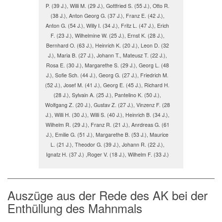
P. (39 J.), Willi M. (29 J.), Gottfried S. (55 J.), Otto R.
(38 J.), Anton Georg G. (37 J.), Franz E. (42 J.),
Anton G. (54 J.), Willy I. (34 J.), Fritz L. (47 J.), Erich
F. (23 J.), Wilhelmine W. (25 J.), Ernst K. (28 J.),
Bernhard O. (63 J.), Heinrich K. (20 J.), Leon D. (32
J.), Maria B. (27 J.), Johann T., Mateusz T. (22 J.),
Rosa E. (30 J.), Margarethe S. (29 J.), Georg L. (48
J.), Sofie Sch. (44 J.), Georg G. (27 J.), Friedrich M.
(52 J.), Josef M. (41 J.), Georg E. (45 J.), Richard H.
(28 J.), Sylvain A. (25 J.), Pantelino K. (50 J.),
Wolfgang Z. (20 J.), Gustav Z. (27 J.), Vinzenz F. (28
J.), Willi H. (30 J.), Willi S. (40 J.), Heinrich B. (34 J.),
Wilhelm R. (29 J.), Franz R. (21 J.), Anrdreas G. (61
J.), Emilie G. (51 J.), Margarethe B. (53 J.), Maurice
L. (21 J.), Theodor G. (39 J.), Johann R. (22 J.),
Ignatz H. (37 J.) ,Roger V. (18 J.), Wilhelm F. (33 J.)
Auszüge aus der Rede des AK bei der
Enthüllung des Mahnmals