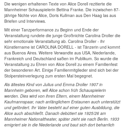
Die wenigen erhaltenen Texte von Alice Dorell rezitierte die
Mannheimer Schauspielerin Bettina Franke. Die inzwischen 87-
jährige Nichte von Alice, Doris Kullman aus Den Haag las aus
Briefen und Interviews.
Mit einer Tanzperformance zu Beginn und Ende der
Veranstaltung rundete die junge Großnichte Carolina Droller die
sehr emotionale Veranstaltung ab. Carolina Droller - ihr
Künstlername ist CAROLINA DORELL - ist Tänzerin und kommt
aus Buenos Aires. Weitere Verwandte aus USA, Niederlande,
Frankreich und Deutschland saßen im Publikum. So wurde die
Veranstaltung zu Ehren von Alice Dorell zu einem Familienfest
der besonderen Art. Einige Familienmitglieder sind sich bei der
Stolpersteinverlegung zum ersten Mal begegnet.
Als ältestes Kind von Julius und Emma Droller 1907 in
Mannheim geboren, will Alice schon früh Schauspielerin
werden. Dies wird von ihren Eltern, einem Mannheimer
Kaufmannspaar, nach anfänglichem Erstaunen auch unterstützt
und gefördert. Ihr Vater besteht auf einer guten Ausbildung, die
Alice auch abschließt. Danach debütiert sie 1925/26 am
Mannheimer Nationaltheater, später zieht sie nach Berlin. 1933
emigriert sie in die Niederlande und baut sich dort beharrlich