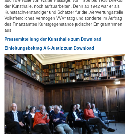
auch die Rolle von Walter Passage, von 1936 bis 1958 Direktor
der Kunsthalle, noch aufzuarbeiten. Denn ab 1942 war er als
Kunstsachverständiger und Schätzer für die „Verwertungsstelle
Volksfeindliches Vermögen VVV“ tätig und sonderte im Auftrag
des Finanzamtes Kunstgegenstände jüdischer Emigrant*innen
aus.
Pressemitteilung der Kunsthalle zum Download
Einleitungsbeitrag AK-Justiz zum Download